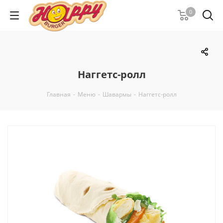
0
Наггетс-ролл
Главная
-
Меню
-
Шавармы
-
Наггетс-ролл