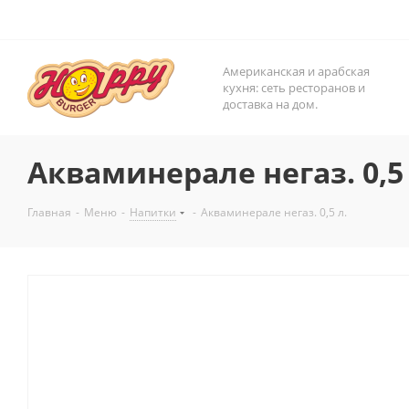
Американская и арабская
кухня: сеть ресторанов и
доставка на дом.
Акваминерале негаз. 0,5 
Главная
-
Меню
-
Напитки
-
Акваминерале негаз. 0,5 л.