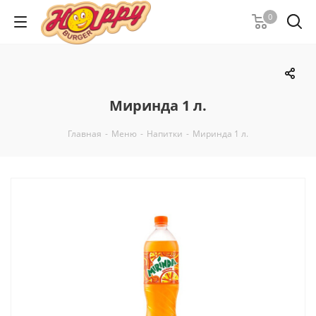
0
Миринда 1 л.
Главная
-
Меню
-
Напитки
-
Миринда 1 л.